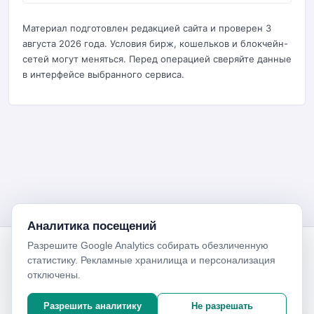
Материал подготовлен редакцией сайта и проверен 3
августа 2026 года. Условия бирж, кошельков и блокчейн-
сетей могут меняться. Перед операцией сверяйте данные
в интерфейсе выбранного сервиса.
Аналитика посещений
Разрешите Google Analytics собирать обезличенную
Биржи криптовалют
статистику. Рекламные хранилища и персонализация
Справочник по биржам, платёжным системам, кошелькам и
отключены.
безопасной работе с цифровыми активами.
Биржи
Сервисы
Разрешить аналитику
Не разрешать