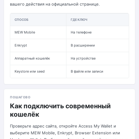
вашего действия на официальной странице.
СПОСОБ
ГДЕ КЛЮЧ
К
MEW Mobile
На телефоне
П
Enkrypt
В расширении
Р
Аппаратный кошелёк
На устройстве
П
Keystore или seed
В файле или записи
Т
ПОШАГОВО
Как подключить современный
кошелёк
Проверьте адрес сайта, откройте Access My Wallet и
выберите MEW Mobile, Enkrypt, Browser Extension или