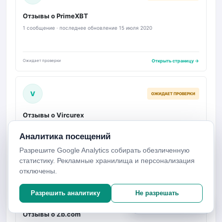
Отзывы о PrimeXBT
1 сообщение · последнее обновление 15 июля 2020
Ожидает проверки
Открыть страницу →
V
ОЖИДАЕТ ПРОВЕРКИ
Отзывы о Vircurex
0 сообщений · последнее обновление 4 февраля 2018
Аналитика посещений
Разрешите Google Analytics собирать обезличенную
статистику. Рекламные хранилища и персонализация
Ожидает проверки
Открыть страницу →
отключены.
Z
Разрешить аналитику
Не разрешать
ОЖИДАЕТ ПРОВЕРКИ
Настройки аналитики
Отзывы о Zb.com