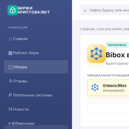
БИРЖИ
⌕
КРИПТОВАЛЮТ
НАВИГАЦИЯ
ГЛАВНАЯ / ОБЗОРЫ БИРЖ / BI
⌂
Главная
ОБНОВЛЕНО
▦
Рейтинг бирж
Bibox 
Криптовалют
◫
Обзоры
ОФИЦИАЛЬНАЯ ПЛОЩАДК
◊
Отзывы
Открыть Bibox
Официальный сайт
₽
Платёжные системы
N
Новости
↔
Обменники