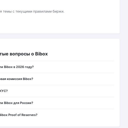
ся темы с текущими правилами биржи.
тые вопросы о Bibox
ли Bibox в 2026 году?
овая комиссия Bibox?
 KYC?
ли Bibox для России?
Bibox Proof of Reserves?