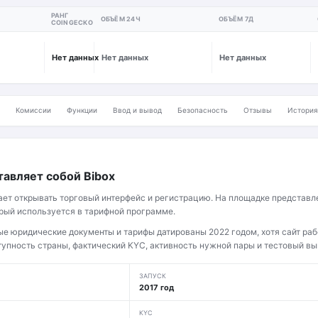
РАНГ
ОБЪЁМ 24Ч
ОБЪЁМ 7Д
COINGECKO
Нет данных
Нет данных
Нет данных
Комиссии
Функции
Ввод и вывод
Безопасность
Отзывы
История
тавляет собой Bibox
ает открывать торговый интерфейс и регистрацию. На площадке представле
орый используется в тарифной программе.
е юридические документы и тарифы датированы 2022 годом, хотя сайт раб
тупность страны, фактический KYC, активность нужной пары и тестовый вы
ЗАПУСК
2017 год
KYC