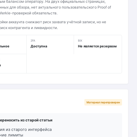
ым балансом оператору. На двух официальных страницах,
ных для обзора, нет актуального пользовательского Proof of
Merkle-проверкой обязательств.
ойки аккаунта снижают риск захвата учётной записи, но не
иск контрагента и ликвидности.
2FA
BIX
льное
Доступна
Не является резервом
R
н
Материал перепроверен
переносить из старой статьи
ия из старого интерфейса
ние лимиты