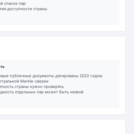
й список пар
тия доступности страны
ать
евые публичные документы датированы 2022 годом
ктуальной Merkle-сверки
пность страны нужно проверять
дность отдельных пар может быть низкой