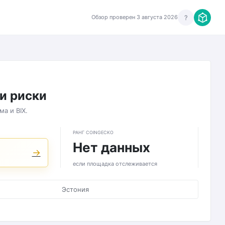
?
Обзор проверен 3 августа 2026
 и риски
а и BIX.
РАНГ COINGECKO
Нет данных
→
если площадка отслеживается
Эстония