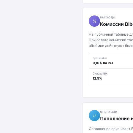
РАСХОДЫ
%
Комиссии Bib
На публичной таблице дл
При оплате комиссий ток
объёмов действуют боле
Spot maker
0,10% на Lv.1
Скидка BIX
12,5%
ОПЕРАЦИИ
⇄
Пополнение 
Соглашение описывает B