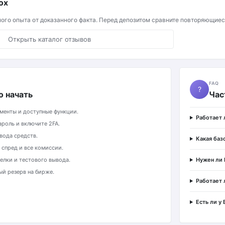
ox
ного опыта от доказанного факта. Перед депозитом сравните повторяющие
Открыть каталог отзывов
Й
FAQ
?
о начать
Час
ументы и доступные функции.
Работает 
роль и включите 2FA.
вода средств.
Какая баз
 спред и все комиссии.
елки и тестового вывода.
Нужен ли
ый резерв на бирже.
Работает 
Есть ли у 