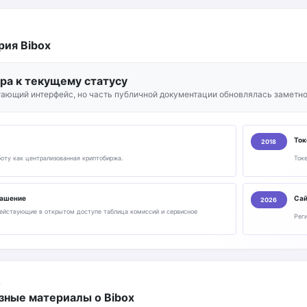
рия Bibox
ора к текущему статусу
тающий интерфейс, но часть публичной документации обновлялась заметно
Ток
2018
боту как централизованная криптобиржа.
Токе
лашение
Сай
2026
ействующие в открытом доступе таблица комиссий и сервисное
Рег
А
зные материалы о Bibox