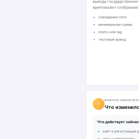
вывода государственног
криптовалют отображают
совпадение сети
минимальная сумма
memo или tag
тестовый вывод
ВАЖНОЕ ОБНОВЛЕН
!
Что изменило
Что действует сейчас
сайт и регистрация 
спот и деривативы