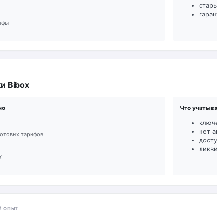
стары
гаран
ифы
и Bibox
но
Что учитыв
ключ
нет а
потовых тарифов
досту
ликви
X
Й ОПЫТ