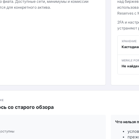
о фиата. Доступные сети, минимумы и комиссии
над биржев
ся для конкретного актива.
использован
Reserves с 
2FA и настр
устраняют р
ХРАНЕНИЕ
Кастодиа
MERKLE PO
Не найде
ИЕ
сь со старого обзора
Что нельзя 
услов
доступны
преж