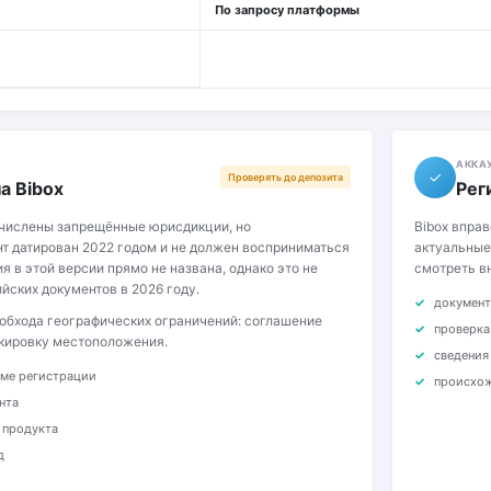
По запросу платформы
АККА
✓
Проверять до депозита
а Bibox
Рег
ечислены запрещённые юрисдикции, но
Bibox впра
т датирован 2022 годом и не должен восприниматься
актуальные
я в этой версии прямо не названа, однако это не
смотреть в
йских документов в 2026 году.
документ
 обхода географических ограничений: соглашение
проверка
кировку местоположения.
сведения
рме регистрации
происхож
нта
 продукта
д