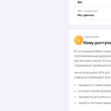
BIX
РАНГ COINGECKO
Нет данных
ГЕОГРАФИЯ
◎
Кому доступн
В соглашении Bibox пер
опубликованный докумен
как вечный список. Росси
гарантирует приём росси
Не используйте VPN для
отдельно запрещает мас
проверить страну в фо
уточнить приём докуме
проверить доступность
сделать тестовый выво