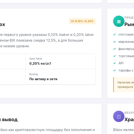
ПРОД
▦
От 0,10% / 0,20%
ox
Рын
я первого уровня указаны 0,10% maker и 0,20% taker.
спотовая
еном BIX показана скидка 12,5%, а для больших
маржинал
е низкие уровни.
фьючерс
торговые
Spot taker
API
0,20% на Lv.1
тарифы с
Вывод
По активу и сети
Наличие и
проверьте 
БЕЗО
◫
и вывод
Хра
ibox как криптовалютную площадку без пополнения и
Bibox явля