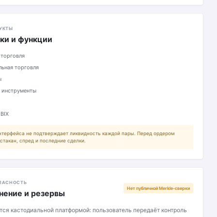
УКТЫ
ки и функции
 торговля
ьная торговля
ы
 инструменты
 BIX
нтерфейса не подтверждает ликвидность каждой пары. Перед ордером
стакан, спред и последние сделки.
ПАСНОСТЬ
Нет публичной Merkle-сверки
нение и резервы
ется кастодиальной платформой: пользователь передаёт контроль