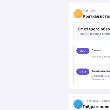
КОНТЕКСТ
◷
Краткая исто
От старого обз
Bibox сохранила рабо
Запуск
2017
Bibox начала ра
Тарифы и сог
2022
Опубликованы д
соглашение.
ИНСТРУКЦИИ САЙТ
i
Гайды и поле