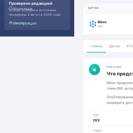
Проверено редакцией
◇
Кошельки
БИРЖА
Статус, условия и источники
проверены 3 августа 2026 года.
Bibox
?
Источники →
Инструкции
CEX
Главное
Доступ
KYC
КОРОТКО
◉
Что предс
Bibox продолж
токен BIX, кот
Опубликованны
проверить дос
ТИП
CEX
ТОКЕН