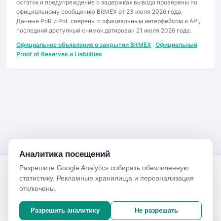
остаток и предупреждение о задержках вывода проверены по
официальному сообщению BitMEX от 23 июля 2026 года.
Данные PoR и PoL сверены с официальным интерфейсом и API,
последний доступный снимок датирован 21 июля 2026 года.
Официальное объявление о закрытии BitMEX
·
Официальный
Proof of Reserves и Liabilities
Аналитика посещений
Разрешите Google Analytics собирать обезличенную
БиржиКрипт
статистику. Рекламные хранилища и персонализация
Справочник по биржам, платёжным системам, кошелькам и
отключены.
безопасной работе с цифровыми активами.
Биржи
Сервисы
Разрешить аналитику
Не разрешать
Рейтинг бирж
Платёжные системы