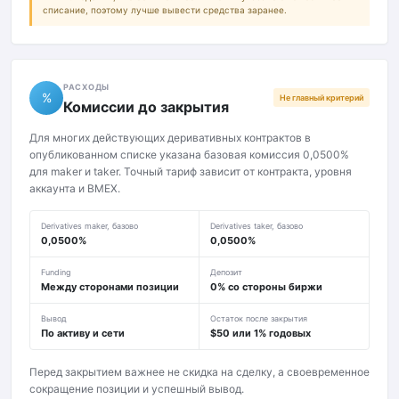
списание, поэтому лучше вывести средства заранее.
РАСХОДЫ
%
Не главный критерий
Комиссии до закрытия
Для многих действующих деривативных контрактов в
опубликованном списке указана базовая комиссия 0,0500%
для maker и taker. Точный тариф зависит от контракта, уровня
аккаунта и BMEX.
Derivatives maker, базово
Derivatives taker, базово
0,0500%
0,0500%
Funding
Депозит
Между сторонами позиции
0% со стороны биржи
Вывод
Остаток после закрытия
По активу и сети
$50 или 1% годовых
Перед закрытием важнее не скидка на сделку, а своевременное
сокращение позиции и успешный вывод.