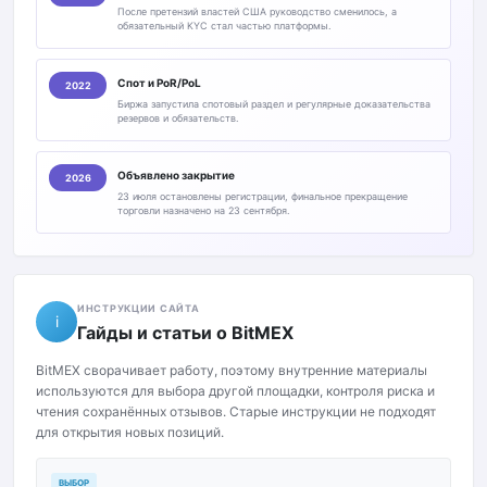
После претензий властей США руководство сменилось, а
обязательный KYC стал частью платформы.
Спот и PoR/PoL
2022
Биржа запустила спотовый раздел и регулярные доказательства
резервов и обязательств.
Объявлено закрытие
2026
23 июля остановлены регистрации, финальное прекращение
торговли назначено на 23 сентября.
ИНСТРУКЦИИ САЙТА
i
Гайды и статьи о BitMEX
BitMEX сворачивает работу, поэтому внутренние материалы
используются для выбора другой площадки, контроля риска и
чтения сохранённых отзывов. Старые инструкции не подходят
для открытия новых позиций.
ВЫБОР