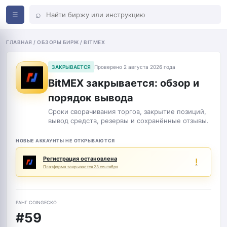
⌕
☰
ГЛАВНАЯ / ОБЗОРЫ БИРЖ / BITMEX
ЗАКРЫВАЕТСЯ
Проверено 2 августа 2026 года
BitMEX закрывается: обзор и
порядок вывода
Сроки сворачивания торгов, закрытие позиций,
вывод средств, резервы и сохранённые отзывы.
НОВЫЕ АККАУНТЫ НЕ ОТКРЫВАЮТСЯ
Регистрация остановлена
!
Платформа закрывается 23 сентября
РАНГ COINGECKO
#59