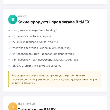
АРХИВ
▦
Какие продукты предлагала BitMEX
бессрочные контракты с funding;
срочные и quanto-фьючерсы;
линейные и инверсные контракты;
спотовая торговля небольшим числом пар;
криптовалюты, TradFi и товарные перпетуалы;
API, субаккаунты и профессиональный терминал;
BMEX, стейкинг и тарифные скидки.
Этот перечень описывает платформу до закрытия. Новому
пользователю продукты недоступны, а существующему не следует
увеличивать риск.
ЭКОСИСТЕМА
B
Сеть и токен BMEX