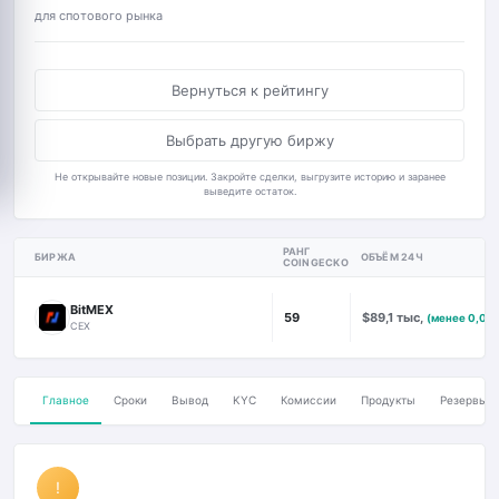
для спотового рынка
Вернуться к рейтингу
Выбрать другую биржу
Не открывайте новые позиции. Закройте сделки, выгрузите историю и заранее
выведите остаток.
РАНГ
БИРЖА
ОБЪЁМ 24Ч
COINGECKO
BitMEX
59
$89,1 тыс,
(менее 0,01
CEX
Главное
Сроки
Вывод
KYC
Комиссии
Продукты
Резервы
!