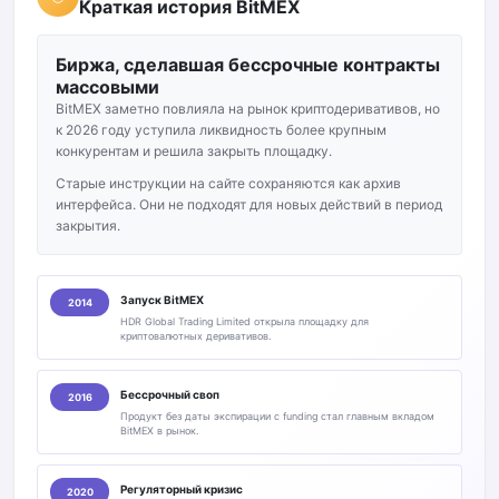
Краткая история BitMEX
Биржа, сделавшая бессрочные контракты
массовыми
BitMEX заметно повлияла на рынок криптодеривативов, но
к 2026 году уступила ликвидность более крупным
конкурентам и решила закрыть площадку.
Старые инструкции на сайте сохраняются как архив
интерфейса. Они не подходят для новых действий в период
закрытия.
Запуск BitMEX
2014
HDR Global Trading Limited открыла площадку для
криптовалютных деривативов.
Бессрочный своп
2016
Продукт без даты экспирации с funding стал главным вкладом
BitMEX в рынок.
Регуляторный кризис
2020