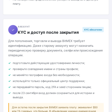
плату.
АККАУНТ
✓
KYC обязателен
KYC и доступ после закрытия
Для пополнения, торговли и вывода BitMEX требует
идентификацию. Даже старому аккаунту могут назначить
периодическую проверку документа, селфи или происхождения
операции.
подготовьте действующее удостоверение личности;
проверьте совпадение имени и страны профиля;
не меняйте географию входа без необходимости;
используйте только официальный центр поддержки;
не передавайте пароль, код 2FA и seed сторонним лицам;
после 23 сентября вход должен сохраниться для истории и
вывода.
Для остатка после закрытия BitMEX заявила плату: эквивалент $50
или 1% годовых, что больше. В объявлении указано ежемесячное