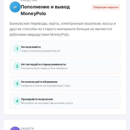
СРЕДСТВА
Пополнение и вывод
⇄
Операции закрыты
MoneyPolo
Банковские переводы, карты, электронные кошельки, кассы и
другие способы из старого материала больше не являются
рабочими маршрутами MoneyPolo.
Не пополняйте
1
Новых платёжных реквизитов нет
Не тестируйте старые реквизиты
2
Они могли быть закрыты или переданы
Не используйте обменники
3
Название в списке не подтверждает связь
Проверяйте получателя
4
MoneyPolo не оказывает финансовые услуги
ЗАЩИТА