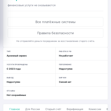
финансовые услуги не оказываются
Все платёжные системы
Правила безопасности
Не отправляйте деньги посредникам за восстановление старого счёта.
ТИП
РАБОТА В РФ
Архивный сервис
Не работает
УСЛУГИ ПРЕКРАЩЕНЫ
ПОПОЛНЕНИЕ
С 2023 года
Недоступно
ВЫВОД
БИРЖИ
Недоступен
Связей нет
ОТЗЫВЫ
Нет сохранённых
Главное
Для России
Старый счёт
Верификация
Комиссии
Вво