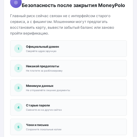
◎
Безопасность после закрытия MoneyPolo
Главный риск сейчас связан не с интерфейсом старого
сервиса, а с фишингом. Мошенники могут предлагать
восстановить карту, вывести забытый баланс или заново
пройти верификацию.
Официальный домен
1
Сверяйте адрес вручную
Никакой предоплаты
2
Не платите за разблокировку
Минимум данных
3
Не отправляйте лишние документы
Старые пароли
4
Смените их на других сайтах
Чеки и письма
5
Сохраните локальные копии