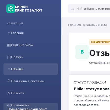
БИРЖИ
⌕
КРИПТОВАЛЮТ
НАВИГАЦИЯ
ГЛАВНАЯ / ОТЗЫВЫ / BITLIO
⌂
Главная
ОЖИДАЕТ ПРОВЕ
▦
Рейтинг бирж
Отзы
B
◫
Обзоры
Сохранённая ст
◌
Отзывы
₽
Платёжные системы
СТАТУС ПЛОЩАДКИ
Bitlio: статус про
N
Новости
Редакция ещё не завершил
используйте старый текст
↔
Обменники
перевода средств.
Пользовательский опыт