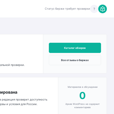
?
Статус биржи требует проверки
Каталог обзоров
Все отзывы о биржах
дельной проверки.
Материалов в обсуждении
0
нирована
а редакция проверит доступность
рвы и условия для России.
Архив WordPress не содержит
комментариев