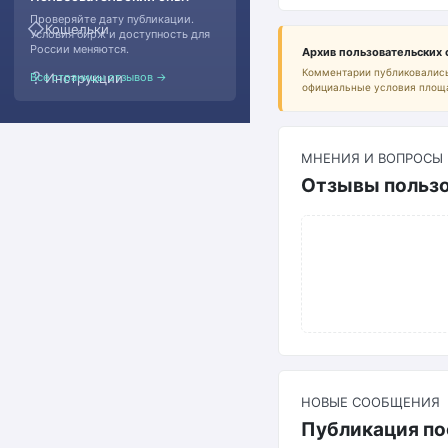
Проверяйте дату публикации.
◇
Кошельки
Условия бирж и доступность для
России меняются.
Архив пользовательских
Комментарии публиковались
?
Все страницы отзывов →
Инструкции
официальные условия площ
МНЕНИЯ И ВОПРОСЫ
Отзывы пользов
НОВЫЕ СООБЩЕНИЯ
Публикация по