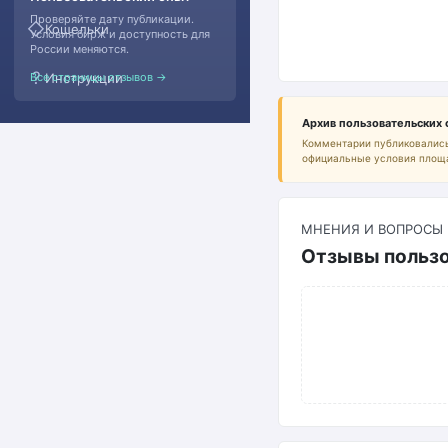
Проверяйте дату публикации.
◇
Кошельки
Условия бирж и доступность для
России меняются.
?
Все страницы отзывов →
Инструкции
Архив пользовательских
Комментарии публиковались
официальные условия площ
МНЕНИЯ И ВОПРОСЫ
Отзывы пользо