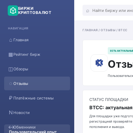
БИРЖИ
⌕
КРИПТОВАЛЮТ
НАВИГАЦИЯ
ГЛАВНАЯ / ОТЗЫВЫ / BTCC
⌂
Главная
ЕСТЬ АКТУАЛЬНЫ
▦
Рейтинг бирж
Отзы
BT
◫
Обзоры
Пользовательск
◌
Отзывы
₽
Платёжные системы
СТАТУС ПЛОЩАДКИ
BTCC: актуальная
N
Новости
Для площадки уже подгот
регистрацией проверяйте 
↔
Обменники
пополнения и вывода.
Пользовательский опыт