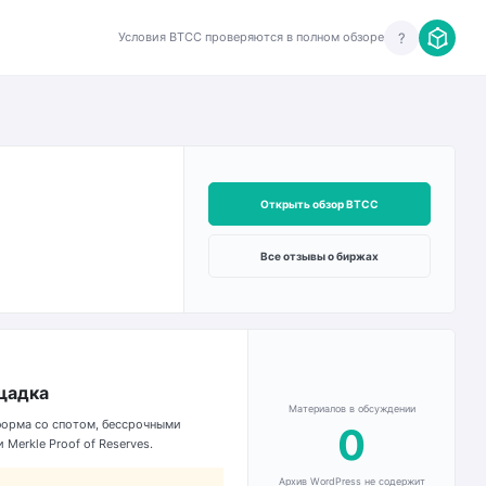
?
Условия BTCC проверяются в полном обзоре
Открыть обзор BTCC
Все отзывы о биржах
щадка
Материалов в обсуждении
форма со спотом, бессрочными
0
Merkle Proof of Reserves.
Архив WordPress не содержит