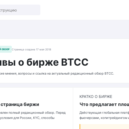
Й ОБЗОР
Страница создана 17 мая 2018
вы о бирже BTCC
ие мнения, вопросы и ссылка на актуальный редакционный обзор BTCC.
КРАТКО О БИРЖЕ
 страница биржи
Что предлагает пло
овлен полный редакционный обзор. Перед
Действующая глобальная плат
условия для России, KYC, способы
фьючерсами, копитрейдингом и 