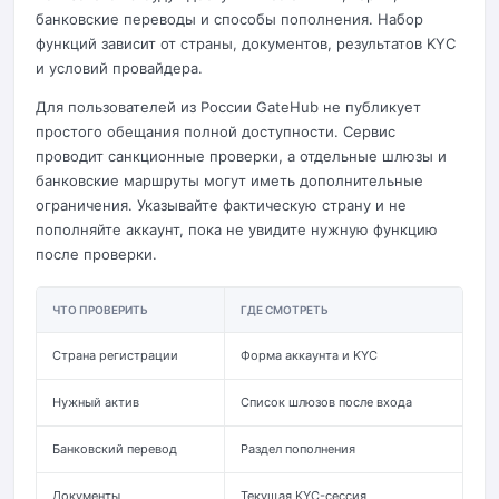
банковские переводы и способы пополнения. Набор
функций зависит от страны, документов, результатов KYC
и условий провайдера.
Для пользователей из России GateHub не публикует
простого обещания полной доступности. Сервис
проводит санкционные проверки, а отдельные шлюзы и
банковские маршруты могут иметь дополнительные
ограничения. Указывайте фактическую страну и не
пополняйте аккаунт, пока не увидите нужную функцию
после проверки.
ЧТО ПРОВЕРИТЬ
ГДЕ СМОТРЕТЬ
П
Страна регистрации
Форма аккаунта и KYC
Оп
Нужный актив
Список шлюзов после входа
По
Банковский перевод
Раздел пополнения
За
Документы
Текущая KYC-сессия
Ти