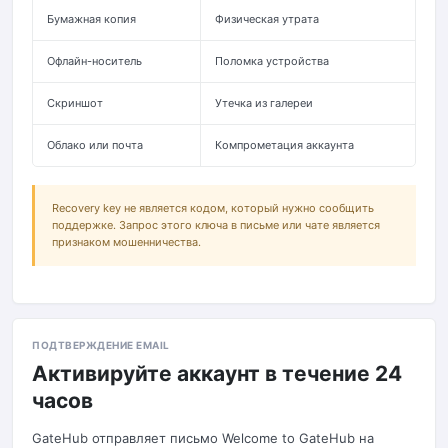
Бумажная копия
Физическая утрата
Дв
Офлайн-носитель
Поломка устройства
Ши
Скриншот
Утечка из галереи
Не
Облако или почта
Компрометация аккаунта
Не
Recovery key не является кодом, который нужно сообщить
поддержке. Запрос этого ключа в письме или чате является
признаком мошенничества.
ПОДТВЕРЖДЕНИЕ EMAIL
Активируйте аккаунт в течение 24
часов
GateHub отправляет письмо Welcome to GateHub на