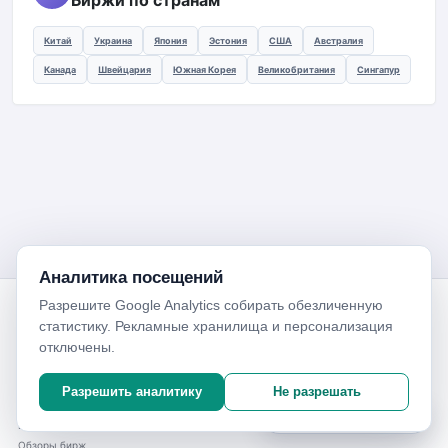
Биржи по странам
Китай
Украина
Япония
Эстония
США
Австралия
Канада
Швейцария
Южная Корея
Великобритания
Сингапур
Аналитика посещений
Разрешите Google Analytics собирать обезличенную
Биржи криптовалют
статистику. Рекламные хранилища и персонализация
Справочник по биржам, платёжным системам, кошелькам и
отключены.
безопасной работе с цифровыми активами.
Биржи
Сервисы
Разрешить аналитику
Не разрешать
Рейтинг бирж
Платёжные системы
Настройки аналитики
Все биржи
Кошельки
Обзоры бирж