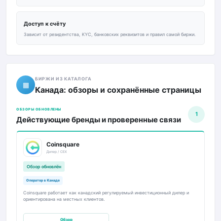
Доступ к счёту
Зависит от резидентства, KYC, банковских реквизитов и правил самой биржи.
БИРЖИ ИЗ КАТАЛОГА
▦
Канада: обзоры и сохранённые страницы
ОБЗОРЫ ОБНОВЛЕНЫ
1
Действующие бренды и проверенные связи
Coinsquare
Дилер / CEX
Обзор обновлён
Оператор в Канаде
Coinsquare работает как канадский регулируемый инвестиционный дилер и
ориентирована на местных клиентов.
Обзор