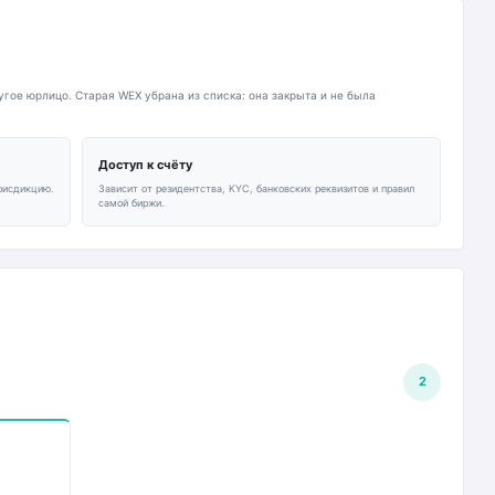
гое юрлицо. Старая WEX убрана из списка: она закрыта и не была
Доступ к счёту
рисдикцию.
Зависит от резидентства, KYC, банковских реквизитов и правил
самой биржи.
2