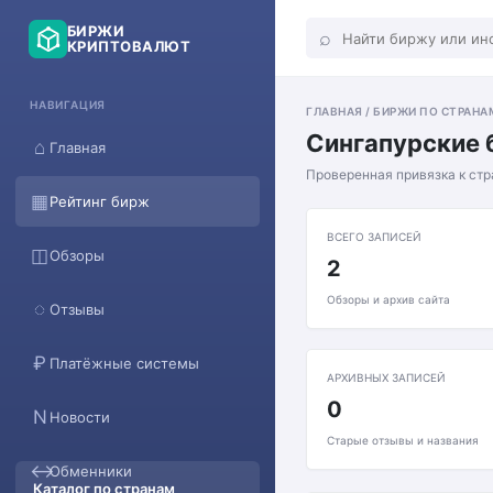
БИРЖИ
⌕
КРИПТОВАЛЮТ
НАВИГАЦИЯ
ГЛАВНАЯ / БИРЖИ ПО СТРАНАМ
Сингапурские 
⌂
Главная
Проверенная привязка к ст
▦
Рейтинг бирж
ВСЕГО ЗАПИСЕЙ
◫
Обзоры
2
Обзоры и архив сайта
◌
Отзывы
₽
Платёжные системы
АРХИВНЫХ ЗАПИСЕЙ
0
N
Новости
Старые отзывы и названия
↔
Обменники
Каталог по странам