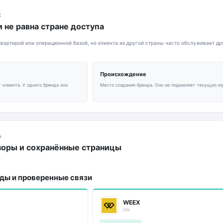
К
 не равна стране доступа
артирой или операционной базой, но клиента из другой страны часто обслуживает дру
Происхождение
 клиента. У одного бренда оно
Место создания бренда. Оно не подменяет текущую ю
А
зоры и сохранённые страницы
ды и проверенные связи
WEEX
CEX