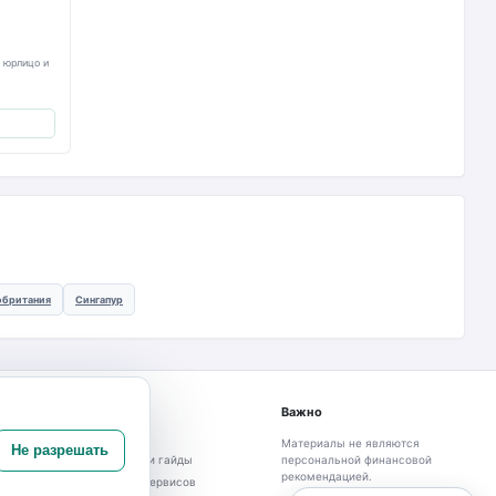
е юрлицо и
обритания
Сингапур
Материалы
Важно
Новости
Материалы не являются
Не разрешать
Инструкции и гайды
персональной финансовой
рекомендацией.
Сравнение сервисов