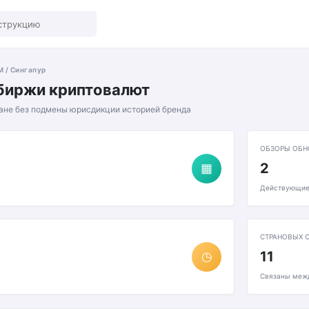
 / Сингапур
биржи криптовалют
ране без подмены юрисдикции историей бренда
ОБЗОРЫ ОБН
2
▦
Действующие
СТРАНОВЫХ 
11
◷
Связаны меж