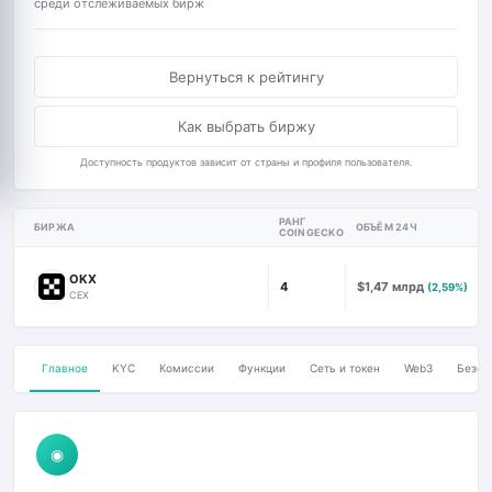
среди отслеживаемых бирж
Вернуться к рейтингу
Как выбрать биржу
Доступность продуктов зависит от страны и профиля пользователя.
РАНГ
БИРЖА
ОБЪЁМ 24Ч
COINGECKO
OKX
4
$1,47 млрд
(2,59%)
CEX
Главное
KYC
Комиссии
Функции
Сеть и токен
Web3
Безоп
◉