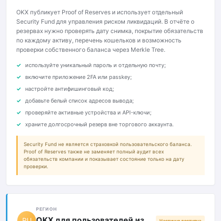
OKX публикует Proof of Reserves и использует отдельный
Security Fund для управления риском ликвидаций. В отчёте о
резервах нужно проверять дату снимка, покрытие обязательств
по каждому активу, перечень кошельков и возможность
проверки собственного баланса через Merkle Tree.
используйте уникальный пароль и отдельную почту;
включите приложение 2FA или passkey;
настройте антифишинговый код;
добавьте белый список адресов вывода;
проверяйте активные устройства и API-ключи;
храните долгосрочный резерв вне торгового аккаунта.
Security Fund не является страховкой пользовательского баланса.
Proof of Reserves также не заменяет полный аудит всех
обязательств компании и показывает состояние только на дату
проверки.
РЕГИОН
OKX для пользователей из
RU
Частично доступна