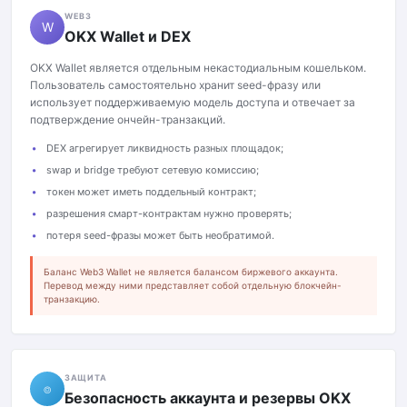
WEB3
W
OKX Wallet и DEX
OKX Wallet является отдельным некастодиальным кошельком.
Пользователь самостоятельно хранит seed-фразу или
использует поддерживаемую модель доступа и отвечает за
подтверждение ончейн-транзакций.
DEX агрегирует ликвидность разных площадок;
swap и bridge требуют сетевую комиссию;
токен может иметь поддельный контракт;
разрешения смарт-контрактам нужно проверять;
потеря seed-фразы может быть необратимой.
Баланс Web3 Wallet не является балансом биржевого аккаунта.
Перевод между ними представляет собой отдельную блокчейн-
транзакцию.
ЗАЩИТА
⌾
Безопасность аккаунта и резервы OKX