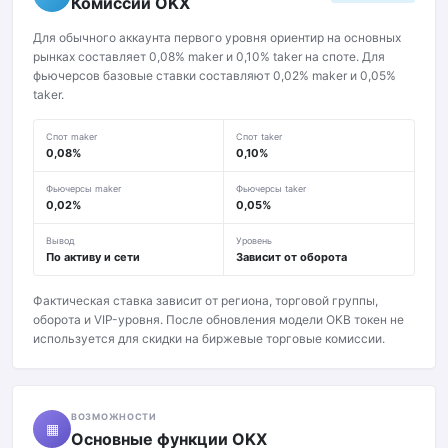
Комиссии OKX
Для обычного аккаунта первого уровня ориентир на основных
рынках составляет 0,08% maker и 0,10% taker на споте. Для
фьючерсов базовые ставки составляют 0,02% maker и 0,05%
taker.
Спот maker
Спот taker
0,08%
0,10%
Фьючерсы maker
Фьючерсы taker
0,02%
0,05%
Вывод
Уровень
По активу и сети
Зависит от оборота
Фактическая ставка зависит от региона, торговой группы,
оборота и VIP-уровня. После обновления модели OKB токен не
используется для скидки на биржевые торговые комиссии.
ВОЗМОЖНОСТИ
▦
Основные функции OKX