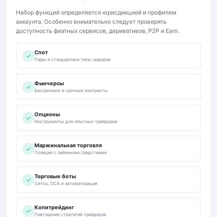
Набор функций определяется юрисдикцией и профилем
аккаунта. Особенно внимательно следует проверять
доступность фиатных сервисов, деривативов, P2P и Earn.
Спот
✓
Пары и стандартные типы ордеров
Фьючерсы
✓
Бессрочные и срочные контракты
Опционы
✓
Инструменты для опытных трейдеров
Маржинальная торговля
✓
Позиции с заёмными средствами
Торговые боты
✓
Сетка, DCA и автоматизация
Копитрейдинг
✓
Повторение стратегий трейдеров