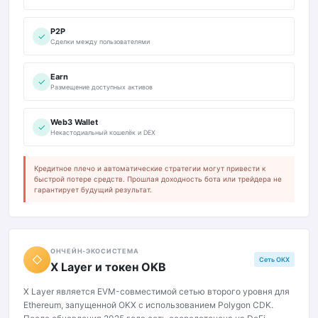
P2P
✓
Сделки между пользователями
Earn
✓
Размещение доступных активов
Web3 Wallet
✓
Некастодиальный кошелёк и DEX
Кредитное плечо и автоматические стратегии могут привести к
быстрой потере средств. Прошлая доходность бота или трейдера не
гарантирует будущий результат.
ОНЧЕЙН-ЭКОСИСТЕМА
◇
Сеть OKX
X Layer и токен OKB
X Layer является EVM-совместимой сетью второго уровня для
Ethereum, запущенной OKX с использованием Polygon CDK.